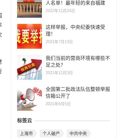
人名单！最年轻的来自福建
2022年11月24日
国
率
这样举报，中央纪委快速受
理！
次
2021年7月13日
我们当前的营商环境有哪些不
财
足之处？
行
2021年12月3日
全国第二批政法队伍整顿举报
信箱公开了
2021年9月5日
法
，
标签云
，
上海市
个人破产
中共中央