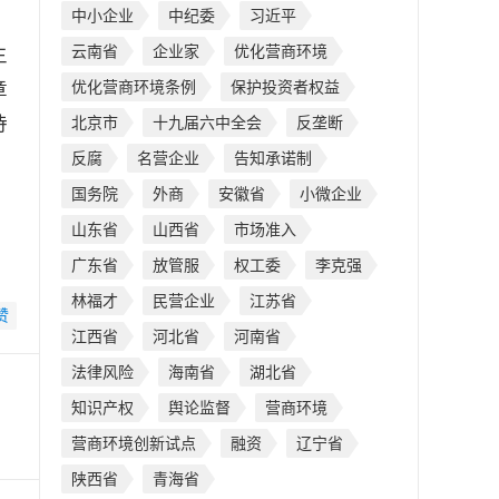
中小企业
中纪委
习近平
云南省
企业家
优化营商环境
主
优化营商环境条例
保护投资者权益
章
待
北京市
十九届六中全会
反垄断
反腐
名营企业
告知承诺制
国务院
外商
安徽省
小微企业
，
山东省
山西省
市场准入
广东省
放管服
权工委
李克强
林福才
民营企业
江苏省
赞
江西省
河北省
河南省
法律风险
海南省
湖北省
知识产权
舆论监督
营商环境
营商环境创新试点
融资
辽宁省
陕西省
青海省