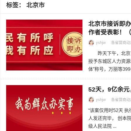
标签：
北京市
北京市接诉即办
作者受表彰！
yshjw
各省营商动
昨天下午，北京市
授予东城区人力资源
体”称号，万丽等399名
52天，9亿余
yshjw
各省营商动
“该案仅用时52天 
人发还完毕， 创本
级人民法院 ...