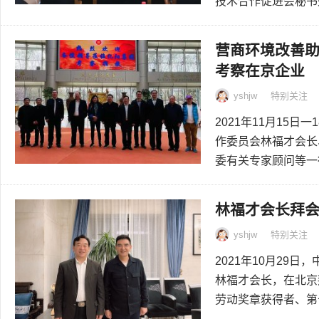
技术合作促进会秘书处.
营商环境改善
考察在京企业
yshjw
特别关注
2021年11月15
作委员会林福才会长
委有关专家顾问等一行.
林福才会长拜
yshjw
特别关注
2021年10月29
林福才会长，在北京
劳动奖章获得者、第十.