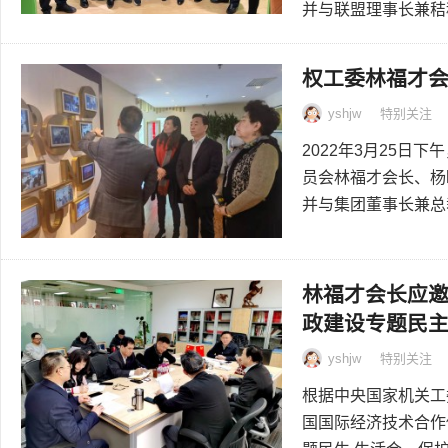
并与联盟理事长兼秸秆
权工委林福才
yshjw
特别关注
2022年3月25
员会林福才会长、杨
并与集团董事长兼总裁
林福才会长应
政建设专题民
yshjw
特别关注
根据中央国家机关工
国国际经济技术合作