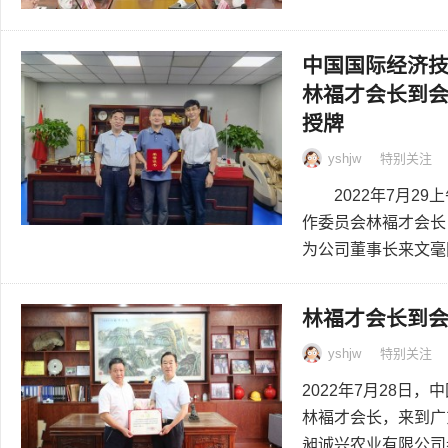
中国国际经济
林福才会长到
授牌
yshjw
特别关注
2022年7月29
作委员会林褔才会长
为公司董事长来文毫同
林福才会长到
yshjw
特别关注
2022年7月28
林褔才会长，来到广
昶诚兴农业有限公司参