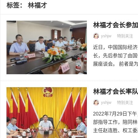
标签：
林福才
林福才会长参
yshjw
特别关注
近日，中国国际经济
长，先后参加了由国
展座谈会。 前者是为
林福才会长率
yshjw
特别关注
2022年7月29
部指导工作，陪同林
主任赵连胜、权工委副