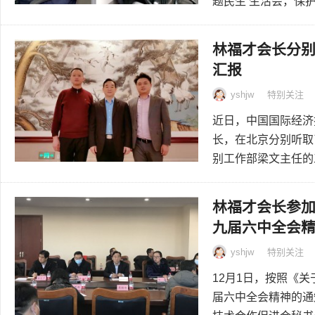
题民生 生活会，保护投
林福才会长分
汇报
yshjw
特别关注
近日，中国国际经济
长，在北京分别听取
别工作部梁文主任的工
林福才会长参
九届六中全会
yshjw
特别关注
12月1日，按照《
届六中全会精神的通