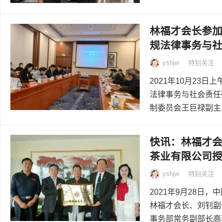
林福才会长参
规法律事务与
yshjw
特别关注
2021年10月23
法律事务与社会责任
制委员会王巨禄副主..
快讯：林福才
茶业有限公司
yshjw
特别关注
2021年9月28
林福才会长、刘钊副
事务部常务副部长高琳