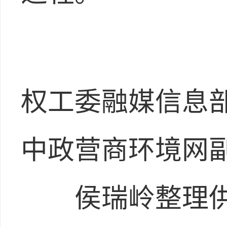
权工委融媒信息
中政营商环境网
侯瑞岭整