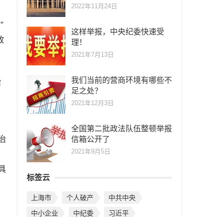
2022年11月24日
”
这样举报，中央纪委快速受
政
理！
2021年7月13日
我们当前的营商环境有哪些不
余
足之处？
2021年12月3日
全国第二批政法队伍整顿举报
治
信箱公开了
2021年9月5日
具
标签云
上海市
个人破产
中共中央
中小企业
中纪委
习近平