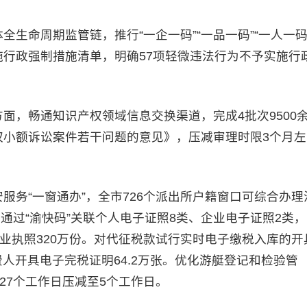
命周期监管链，推行“一企一码”“一品一码”“一人一码
行政强制措施清单，明确57项轻微违法行为不予实施行
，畅通知识产权领域信息交换渠道，完成4批次9500
权小额诉讼案件若干问题的意见》，压减审理时限3个月左
“一窗通办”，全市726个派出所户籍窗口可综合办理
。通过“渝快码”关联个人电子证照8类、企业电子证照2类，
营业执照320万份。对代征税款试行实时电子缴税入库的开
费人开具电子完税证明64.2万张。优化游艇登记和检验管
27个工作日压减至5个工作日。