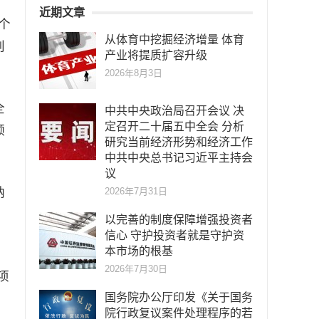
近期文章
个
从体育中挖掘经济增量 体育
创
产业将提质扩容升级
2026年8月3日
全
中共中央政治局召开会议 决
定召开二十届五中全会 分析
领
研究当前经济形势和经济工作
中共中央总书记习近平主持会
议
纳
2026年7月31日
询
以完善的制度保障增强投资者
信心 守护投资者就是守护资
本市场的根基
2026年7月30日
项
国务院办公厅印发《关于国务
院行政复议案件处理程序的若