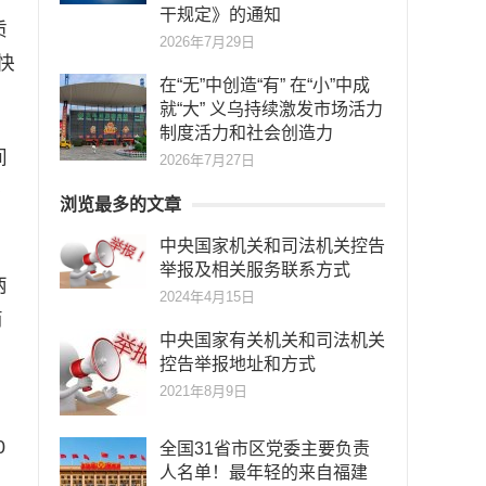
干规定》的通知
质
2026年7月29日
快
在“无”中创造“有” 在“小”中成
就“大” 义乌持续激发市场活力
制度活力和社会创造力
间
2026年7月27日
路
浏览最多的文章
中央国家机关和司法机关控告
举报及相关服务联系方式
两
2024年4月15日
商
中央国家有关机关和司法机关
控告举报地址和方式
2021年8月9日
0
全国31省市区党委主要负责
人名单！最年轻的来自福建