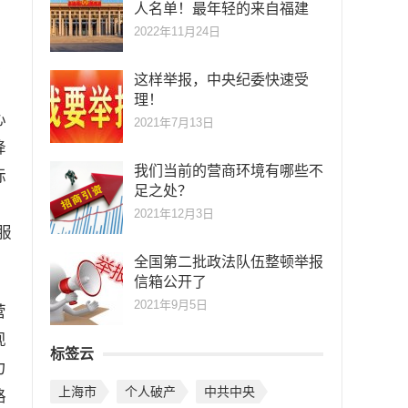
人名单！最年轻的来自福建
2022年11月24日
提
这样举报，中央纪委快速受
理！
心
2021年7月13日
降
我们当前的营商环境有哪些不
标
足之处？
2021年12月3日
服
全国第二批政法队伍整顿举报
信箱公开了
2021年9月5日
营
现
标签云
力
上海市
个人破产
中共中央
路