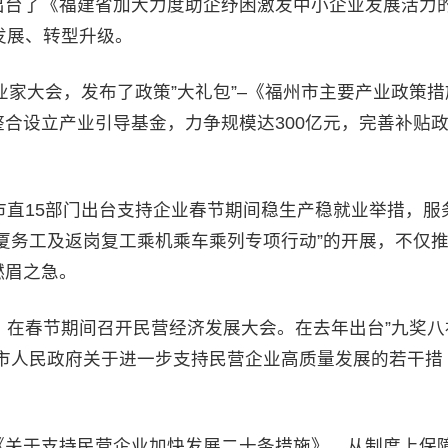
出台了《福建省加大力度助企纾困激发中小企业发展活力
发展、转型升级。
家大会，发布了政策”大礼包”–《福州市主要产业政策措
合设立产业引导基金，力争规模达300亿元，完善补贴
直15部门出台支持企业春节期间稳生产稳就业举措，服
厦务工及返岗复工乘机乘车乘列专项行动”的开展，不仅
燃眉之急。
在春节期间召开民营经济发展大会。在去年出台”九奖八
市人民政府关于进一步支持民营企业高质量发展的若干措
。
关于支持民营企业加快发展二十条措施》，从制度上保