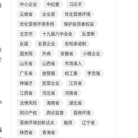
中小企业
中纪委
习近平
务
云南省
企业家
优化营商环境
优化营商环境条例
保护投资者权益
北京市
十九届六中全会
反垄断
反腐
名营企业
告知承诺制
业
国务院
外商
安徽省
小微企业
企
山东省
山西省
市场准入
广东省
放管服
权工委
李克强
林福才
民营企业
江苏省
江西省
河北省
河南省
护
法律风险
海南省
湖北省
知识产权
舆论监督
营商环境
营商环境创新试点
融资
辽宁省
福
陕西省
青海省