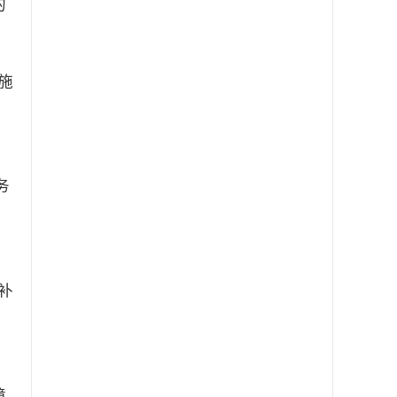
的
施
政
务
推
补
障