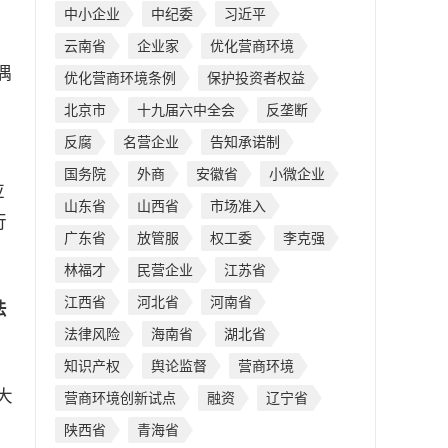
中小企业
中纪委
习近平
云南省
企业家
优化营商环境
偶
优化营商环境条例
保护投资者权益
北京市
十九届六中全会
反垄断
反腐
名营企业
告知承诺制
来
国务院
外商
安徽省
小微企业
应
山东省
山西省
市场准入
行
广东省
放管服
权工委
李克强
林福才
民营企业
江苏省
江西省
河北省
河南省
法
法律风险
海南省
湖北省
知识产权
舆论监督
营商环境
大
营商环境创新试点
融资
辽宁省
陕西省
青海省