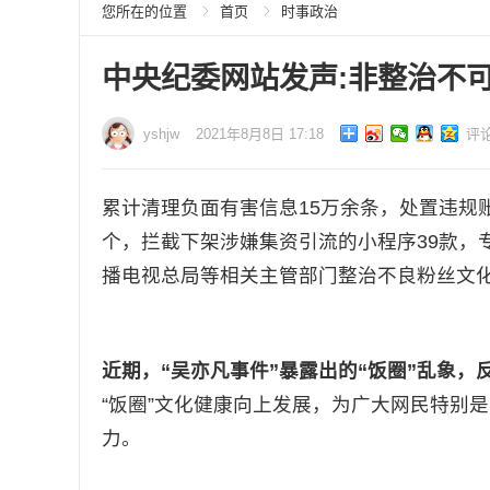
您所在的位置
首页
时事政治
中央纪委网站发声:非整治不可
yshjw
2021年8月8日 17:18
评
累计清理负面有害信息15万余条，处置违规账号
个，拦截下架涉嫌集资引流的小程序39款，
播电视总局等相关主管部门整治不良粉丝文
近期，“吴亦凡事件”暴露出的“饭圈”乱象
“饭圈”文化健康向上发展，为广大网民特别
力。