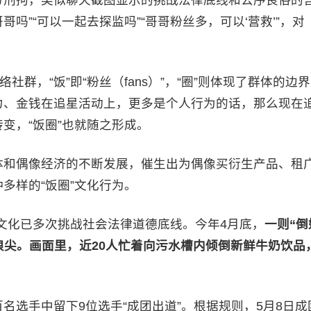
哥吗”“可以一起去探监吗”“哥哥粉丝多，可以‘营救’”，对
！
群，“饭”即“粉丝（fans）”，“圈”则体现了群体的边界
力、金钱在追星活动上，更多是个人行为的话，那么现在
变，“饭圈”也就随之形成。
体和偶像经济的不断发展，催生出为偶像买衍生产品、租
多样的“饭圈”文化行为。
”文化已多次挑战社会法律道德底线。今年4月底，
一则“倒
浪尖。画面里，近20人忙着向污水槽内倾倒新鲜牛奶饮品
名选手中留下9位选手“成团出道”。根据规则，5月8日成