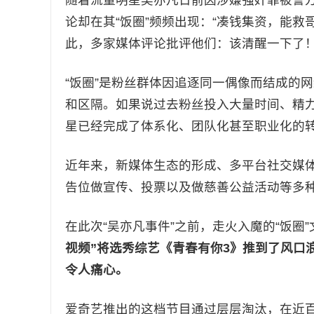
论却在其“饭圈”频频出现：“凑钱集资，能救哥
此，多家媒体评论批评他们：该清醒一下了
“饭圈”是粉丝群体因追逐同一偶像而结成的网络社
和区隔。如果说过去粉丝投入大量时间、精
星已经完成了体系化、团队化甚至职业化的转
近年来，新媒体生态的形成、多平台社交媒
告位做宣传、投票以及做慈善公益活动等多种
在此次“吴亦凡事件”之前，走火入魔的“饭圈
视频”将选秀综艺《青春有你3》推到了风口
令人痛心。
爱奇艺推出的这档节目通过层层淘汰，在近百