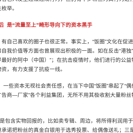
胜枚举。
后 是“流量至上”畸形导向下的资本黑手
有自己喜欢的圈子也很正常。事实上，“饭圈”文化在促
自我价值等方面也曾展现出积极的一面。如在反击“港独
世界最好的阿中（中国）”；在抗击疫情时，他们进行的公益
物资，有力支援了抗疫一线。
下，一些资本无视社会责任感，在当下中国“饭圈”串起了“偶
告商—厂家”各个利益集团，无所不用其极收割大量粉丝
一是包含实物回报的，比如卖专辑、周边，将所得利润用
但承诺把粉丝的真金白银用于选秀投票、给偶像送礼；三