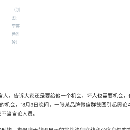
（制
图：
李芸
杨雅
玲）
言人，告诉大家还是要给他一个机会，坏人也需要机会，
人的机会。”8月3日晚间，一张某品牌微信群截图引起舆论
表不当言论人员。
方刑拘，类似聊天截图显示的挑战法律底线和公序良俗的