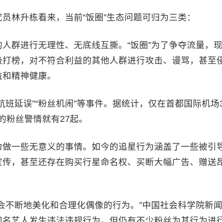
员林升栋看来，当前“饭圈”生态问题可归为三类：
人群进行无理性、无底线互撕。“饭圈”为了争夺流量，
极打榜，对不符合利益的其他人群进行攻击、谩骂，甚至
益和精神健康。
班延误”“粉丝机闹”等事件。据统计，仅在首都国际机场
录的粉丝警情就有27起。
力做一些无意义的事情。如今的追星行为涵盖了一些被引
宣传，甚至还存在购买行星命名权、买断大幅广告、赠送
会不断地美化和合理化偶像的行为。”中国社会科学院新
知名艺人发生违法违规行为，但仍有不少粉丝为其行为进