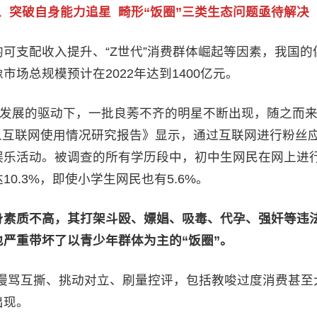
、突破自身能力追星 畸形“饭圈”三类生态问题亟待解决
可支配收入提升、“Z世代”消费群体崛起等因素，我国的
场总规模预计在2022年达到1400亿元。
业发展的驱动下，一批良莠不齐的明星不断出现，随之而
年人互联网使用情况研究报告》显示，通过互联网进行粉丝
娱乐活动。被调查的所有学历段中，初中生网民在网上进
0.3%，即使小学生网民也有5.6%。
身素质不高，其打架斗殴、嫖娼、吸毒、代孕、强奸等违
严重带坏了以青少年群体为主的“饭圈”。
”：谩骂互撕、挑动对立、刷量控评，包括教唆过度消费甚至
出现。