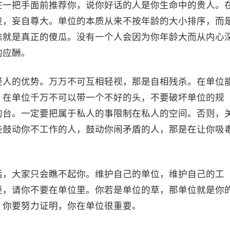
在一把手面前推荐你，说你好话的人是你生命中的贵人。
泼，妄自尊大。单位的本质从来不按年龄的大小排序，而
谁就是真正的傻瓜。没有一个人会因为你年龄大而从内心
的应酬。
轻人的优势。万万不可互相轻视，那是自相残杀。在单位
。在单位千万不可以带一个不好的头，不要破坏单位的规
的台。一定要把属于私人的事限制在私人的空间。否则，
些鼓动你不工作的人，鼓动你闹矛盾的人，那是在让你吸
话，大家只会瞧不起你。维护自己的单位，维护自己的工
耍，请你不要在单位里。你若是单位的草，那单位就是你
，你要努力证明，你在单位很重要。