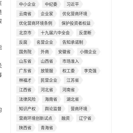
在
中小企业
中纪委
习近平
是
云南省
企业家
优化营商环境
深
优化营商环境条例
保护投资者权益
北京市
十九届六中全会
反垄断
反腐
名营企业
告知承诺制
能
国务院
外商
安徽省
小微企业
山东省
山西省
市场准入
关
广东省
放管服
权工委
李克强
毒
林福才
民营企业
江苏省
江西省
河北省
河南省
法律风险
海南省
湖北省
知识产权
舆论监督
营商环境
的
营商环境创新试点
融资
辽宁省
陕西省
青海省