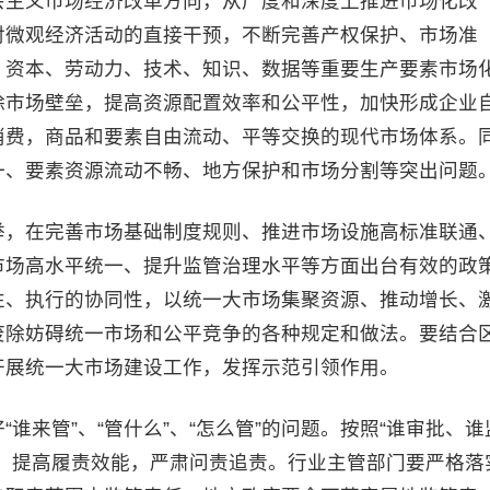
会主义市场经济改革方向，从广度和深度上推进市场化改
对微观经济活动的直接干预，不断完善产权保护、市场准
、资本、劳动力、技术、知识、数据等重要生产要素市场
除市场壁垒，提高资源配置效率和公平性，加快形成企业
消费，商品和要素自由流动、平等交换的现代市场体系。
一、要素资源流动不畅、地方保护和市场分割等突出问题
举，在完善市场基础制度规则、推进市场设施高标准联通
市场高水平统一、提升监管治理水平等方面出台有效的政
性、执行的协同性，以统一大市场集聚资源、推动增长、
废除妨碍统一市场和公平竞争的各种规定和做法。要结合
开展统一大市场建设工作，发挥示范引领作用。
谁来管”、“管什么”、“怎么管”的问题。按照“谁审批、谁
，提高履责效能，严肃问责追责。行业主管部门要严格落