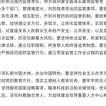
自职责范围内监管责任，地方政府要全面落实属地监管责
及多个部门、管理难度大、风险隐患突出的监管事项，要
、各负其责、相互配合、齐抓共管的协同监管机制。要统
监管，加快建立全方位、多层次、立体化监管体系，实现
洞。对直接关系人民群众生命财产安全、公共安全，以及
重点监管，防范化解重大风险。要坚持依法监管，抓紧制
法律法规，建立任职限制、终身禁入和终身追责制度。要
要严格规范政府监管行为，建立贯穿监管工作全过程的监
必须扎根中国大地，办出中国特色。要坚持社会主义办学
贯彻党的教育方针，落实立德树人根本任务。要牢牢抓住
，坚持服务国家战略需求，瞄准科技前沿和关键领域，优
队伍，深化科教融合育人，为加快建设世界重要人才中心