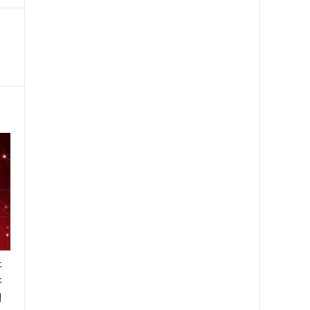
开
济
习