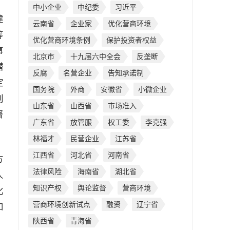
中小企业
中纪委
习近平
建
云南省
企业家
优化营商环境
筹
优化营商环境条例
保护投资者权益
事
北京市
十九届六中全会
反垄断
潜
反腐
名营企业
告知承诺制
定
国务院
外商
安徽省
小微企业
创
山东省
山西省
市场准入
督
广东省
放管服
权工委
李克强
林福才
民营企业
江苏省
江西省
河北省
河南省
方
法律风险
海南省
湖北省
人
知识产权
舆论监督
营商环境
化
营商环境创新试点
融资
辽宁省
和
陕西省
青海省