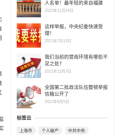
人名单！最年轻的来自福建
2022年11月24日
化
这样举报，中央纪委快速受
自
理！
同
2021年7月13日
。
我们当前的营商环境有哪些不
足之处？
、
2021年12月3日
策
激
全国第二批政法队伍整顿举报
区
信箱公开了
2021年9月5日
标签云
监
实
上海市
个人破产
中共中央